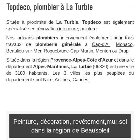
Topdeco, plombier à La Turbie
Située à proximité de
La Turbie
,
Topdeco
est également
spécialisée en
rénovation intérieure
,
peinture
.
Nos artisans
plombiers
interviennent également pour tous
travaux de
plomberie générale
à
Cap-d'Ail
,
Monaco
,
Beaulieu-sur-Mer
,
Roquebrune-Cap-Martin
,
Menton
ou
Drap
.
Située dans la région
Provence-Alpes-Côte d'Azur
et dans le
département
Alpes-Maritimes
,
La Turbie
(06320) est une ville
de 3180 habitants. Les 3 villes les plus peuplées du
département sont Nice, Antibes, Cannes.
Peinture, décoration, revêtement,mur,sol
dans la région de Beausoleil