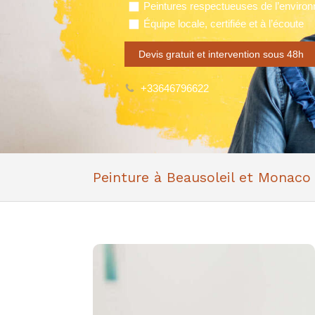
Peintures respectueuses de l’enviro
Équipe locale, certifiée et à l’écoute
Devis gratuit et intervention sous 48h
+33646796622
Peinture à Beausoleil et Monaco