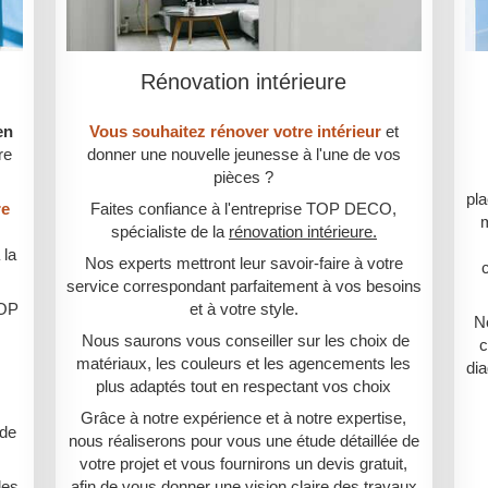
Rénovation intérieure
en
Vous souhaitez rénover votre intérieur
et
re
donner une nouvelle jeunesse à l'une de vos
pièces ?
pl
re
Faites confiance à l'entreprise TOP DECO,
m
spécialiste de la
rénovation intérieure.
 la
Nos experts mettront leur savoir-faire à votre
service correspondant parfaitement à vos besoins
TOP
et à votre style.
N
Nous saurons vous conseiller sur les choix de
c
matériaux, les couleurs et les agencements les
di
plus adaptés tout en respectant vos choix
Grâce à notre expérience et à notre expertise,
 de
nous réaliserons pour vous une étude détaillée de
votre projet et vous fournirons un devis gratuit,
des
afin de vous donner une vision claire des travaux