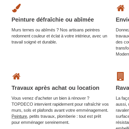
Peinture défraîchie ou abîmée
Envi
Murs ternes ou abîmés ? Nos artisans peintres
Donnez
redonnent couleur et éclat à votre intérieur, avec un
travau
travail soigné et durable.
des cou
transf
Moderni
Travaux après achat ou location
Rava
Vous venez d’acheter un bien à rénover ?
La faç
TOPDECO intervient rapidement pour rafraîchir vos
aussi,
murs, sols et plafonds avant votre emménagement.
ravale
Peinture
, petits travaux, plomberie : tout est prêt
surface
pour emménager sereinement.
résista
embell