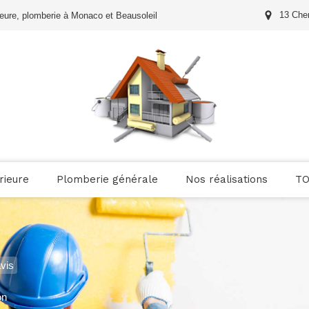
13 Che
érieure, plomberie à Monaco et Beausoleil
rieure
Plomberie générale
Nos réalisations
T
vis
on