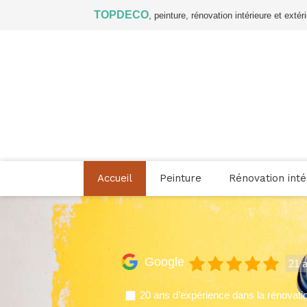
TOPDECO
, peinture, rénovation intérieure et ext
Accueil
Peinture
Rénovation inté
Google
21 a
20 ans d’expérience dans la rénovati