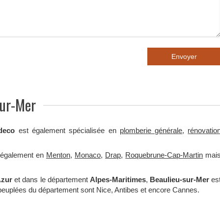
Envoyer
sur-Mer
deco
est également spécialisée en
plomberie générale
,
rénovatio
t également en
Menton
,
Monaco
,
Drap
,
Roquebrune-Cap-Martin
mai
Azur
et dans le département
Alpes-Maritimes
,
Beaulieu-sur-Mer
es
us peuplées du département sont Nice, Antibes et encore Cannes.