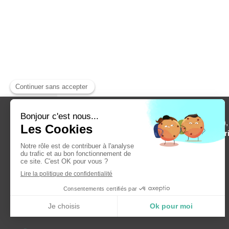
TOPDECO, présente en Alpes-Maritimes (06),
Monaco et Beausoleil, est experte en
plomber
générale, rénovation intérieure ou encore
peinture
.
Contactez
TOPDECO
pour un devis gratuit !
Demander un devis