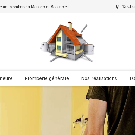
13 Che
érieure, plomberie à Monaco et Beausoleil
rieure
Plomberie générale
Nos réalisations
T