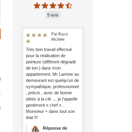
9 avis
Par Buzzi
Michèle
Très bon travail effectué
pour la réalisation de
peinture (différent dégradé
de ton ) dans mon
appartement. Mr Lamine au
n
demeurant est quelqu’un de
sympathique, professionnel
, précis , avec de bonne
s
idées á la clé … je l’appelle
gentiment « chef « .
t
Monsieur + dans tout son
état !!!
Réponse de